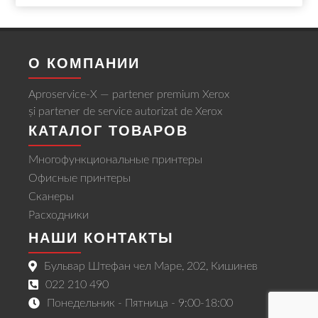
О КОМПАНИИ
Aproservice-X — partener premium Xerox
și partener de service autorizat de Xerox
КАТАЛОГ ТОВАРОВ
Многофункциональные принтеры
Офисные принтеры
Сканеры
Расходники
НАШИ КОНТАКТЫ
Бульвар Штефан чел Маре, 202, Кишинев
022 210 490
Понедельник - Пятница - 9:00-18:00