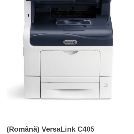
(Română) VersaLink C405