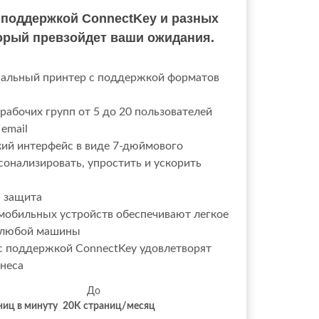
поддержкой ConnectKey и разных
орый превзойдет ваши ожидания.
альный принтер с поддержкой форматов
рабочих групп от 5 до 20 пользователей
 email
ий интерфейс в виде 7-дюймового
сонализировать, упростить и ускорить
я защита
мобильных устройств обеспечивают легкое
с любой машины
с поддержкой ConnectKey удовлетворят
неса
иста До До
ниц в минуту
20K
страниц/месяц