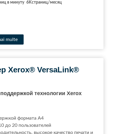
ниц в минуту
6K
страниц/месяц
mai multe
р Xerox® VersaLink®
поддержкой технологии Xerox
держкой формата A4
10 до 20 пользователей
одительность, высокое качество печати и