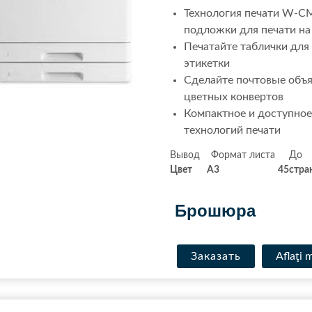
Технология печати W-CM
подложки для печати на
Печатайте таблички для
этикетки
Сделайте почтовые объ
цветных конвертов
Компактное и доступное
технологий печати
Вывод Формат л
Цвет
A3
45
стра
.
Брошюра
Заказать
Aflaţi 