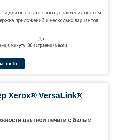
ти для первоклассного управления цветом
ержка приложений и несколько вариантов
иста До До
ниц в минуту
30K
страниц/месяц
mai multe
р Xerox® VersaLink®
жности цветной печати с белым