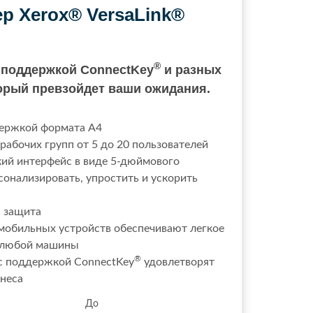
р Xerox® VersaLink®
®
поддержкой ConnectKey
и разных
орый превзойдет ваши ожидания.
держкой формата A4
рабочих групп от 5 до 20 пользователей
ий интерфейс в виде 5-дюймового
сонализировать, упростить и ускорить
я защита
мобильных устройств обеспечивают легкое
с любой машины
®
с поддержкой ConnectKey
удовлетворят
неса
иста До До