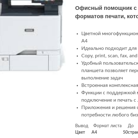
Офисный помощник с 
форматов печати, кот
Цветной многофункцион
A4
Идеально подходит для 
Copy, print, scan, fax, and
Удобный пользовательск
планшета позволяет пер
выполнение задач
Встроенная комплексна
Функции с поддержкой 
подключение и печать 
Приложения и решения 
потребности любого биз
Вывод Формат л
Цвет
A
4
50
стра