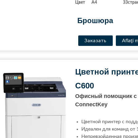
Цвет
A
4
33
стра
.
Брошюра
Заказать
Aflaţi 
Цветной принте
C600
Офисный помощник с 
ConnectKey
Цветной принтер с под
Идеален для команд от 
Непревзойденная произв