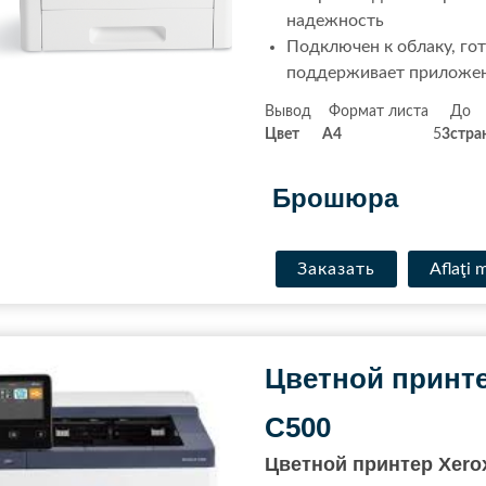
надежность
Подключен к облаку, го
поддерживает приложени
Вывод Формат л
Цвет
A
4
5
3
стра
.
Брошюра
Заказать
Aflaţi 
Цветной принте
C500
Цветной принтер Xero