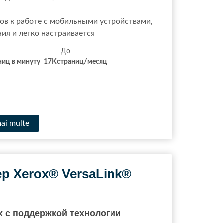
тов к работе с мобильными устройствами,
я и легко настраивается
иста До До
ниц в минуту
17
K
страниц/месяц
mai multe
р Xerox® VersaLink®
x с поддержкой технологии