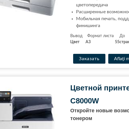
цветопередача
Расширенные возможнос
Мобильная печать, подд
финишинга
Вывод Формат л
Цвет
A3
55
стра
Заказать
Aflaţi 
Цветной принте
C8000W
Откройте новые возмо
тонером