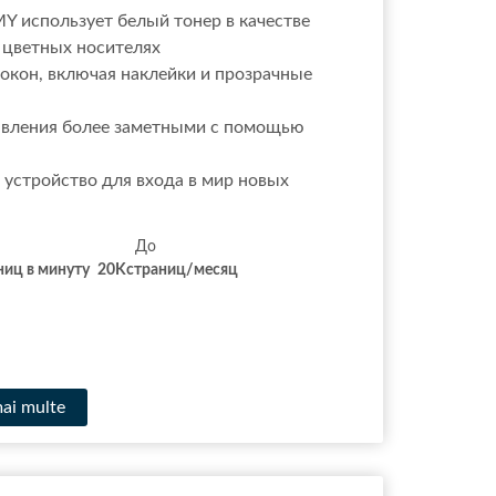
Y использует белый тонер в качестве
 цветных носителях
 окон, включая наклейки и прозрачные
явления более заметными с помощью
 устройство для входа в мир новых
иста До До
ниц в минуту
20
K
страниц/месяц
mai multe