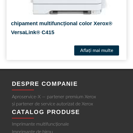
chipament multifuncțional color Xerox®
VersaLink® C415
Aflaţi mai multe
DESPRE COMPANIE
Aproservice-X — partener premium Xerox
și partener de service autorizat de Xerox
CATALOG PRODUSE
Imprimante multifuncționale
Imprimante de birou