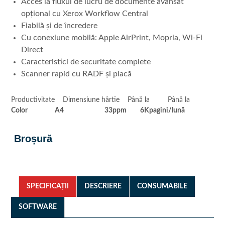
Acces la fluxul de lucru de documente avansat
opțional cu Xerox Workflow Central
Fiabilă și de încredere
Cu conexiune mobilă: Apple AirPrint, Mopria, Wi-Fi
Direct
Caracteristici de securitate complete
Scanner rapid cu RADF și placă
Productivitate Dimensiune hârtie Până la Până la
Color A4
33
ppm
6K
pagini/lună
.
Broșură
SPECIFICAȚII
DESCRIERE
CONSUMABILE
SOFTWARE