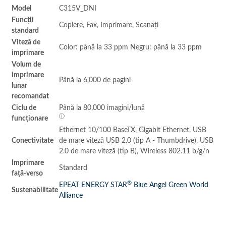
Model
C315V_DNI
Funcții
Copiere, Fax, Imprimare, Scanați
standard
Viteză de
Color: până la 33 ppm Negru: până la 33 ppm
imprimare
Volum de
imprimare
Până la
6,000
de pagini
lunar
recomandat
Ciclu de
Până la
80,000
imagini/lună
ⓘ
funcționare
Ethernet 10/100 BaseTX, Gigabit Ethernet, USB
Conectivitate
de mare viteză USB 2.0 (tip A - Thumbdrive), USB
2.0 de mare viteză (tip B), Wireless 802.11 b/g/n
Imprimare
Standard
față-verso
®
EPEAT
ENERGY STAR
Blue Angel
Green World
Sustenabilitate
Alliance