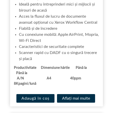
Ideală pentru întreprinderi mici și mijlocii și
birouri de acasă
Acces la fluxul de lucru de documente
avansat opțional cu Xerox Workflow Central
Fiabilă și de încredere
Cu conexiune mobilă: Apple AirPrint, Mopria,
Wi-Fi Direct
Caracteristici de securitate complete
Scanner rapid cu DADF cu o singură trecere
și placă
Productivitate Dimensiune hârtie Până la
Până la
A/N A4 40ppm
8Kpagini/lună
Adaugă în coș
Aflaţi mai multe