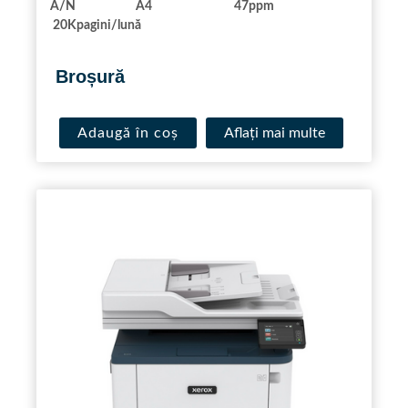
A/N A4 47ppm
20Kpagini/lună
.
Broșură
Adaugă în coș
Aflaţi mai multe