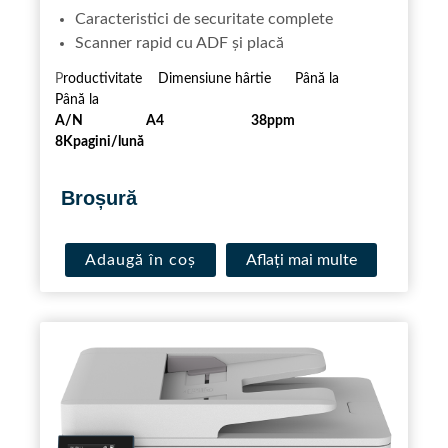
Caracteristici de securitate complete
Scanner rapid cu ADF și placă
P
roductivitate Dimensiune hârtie Până la
Până la
A/N A4 38ppm
8Kpagini/lună
.
Broșură
Adaugă în coș
Aflaţi mai multe