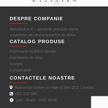
←
1
2
3
4
5
6
→
DESPRE COMPANIE
Aproservice-X — partener premium Xerox
și partener de service autorizat de Xerox
CATALOG PRODUSE
Imprimante multifuncționale
Imprimante de birou
Scanere
Consumabile
CONTACTELE NOASTRE
Bulevardul Ștefan cel Mare și Sfînt 202, Chișinău
022 210 490
Luni - Vineri - 9:00-18:00