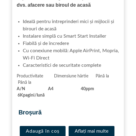
dvs. afacere sau biroul de acasă
Ideală pentru întreprinderi mici și mijlocii și
birouri de acasă
Instalare simplă cu Smart Start Installer
Fiabilă și de încredere
Cu conexiune mobilă: Apple AirPrint, Mopria,
Wi-Fi Direct
Caracteristici de securitate complete
Productivitate Dimensiune hârtie Până la
Până la
A/N A4 40ppm
6K
pagini/lună
.
Broșură
Adaugă în coș
Aflaţi mai multe